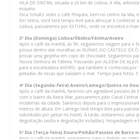
VILA DE SINTRA, situada a 20 km de Lisboa. A Vila, arboriz
esquina.
Dica Schultz: visite o café Piriquita, bem no centro da Vila, 
Em Sintra, você terá tempo livre para almoçar e conhecer 
Lisboa, passaremos por ESTORIL, onde se encontra o maior 
3º Dia (Domingo) Lisboa/Óbidos/Fátima/Aveiro
Após o café da manhã, às 9h, seguiremos viagem para o No
possui dentro das muralhas as RUÍNAS DO CASTELO DE ÓBIDO
provar uma ginjinha em copo de chocolate. Seguiremos pa
Nossa Senhora de Fátima. Passando por ALDEIA DE ALJUSTR
para a encantadora AVEIRO, que também é conhecida por 
pintadas de riscas que saúdam o mar. Tempo para fotos. C
4º Dia (Segunda-feira) Aveiro/Lamego/Quinta no Do
Após o café da manhã, faremos um agradável passeio de BA
com o bairro da Beira-Mar, passaremos pelo Canal Central
modernas da cidade. Sairemos depois para o impressiona
metros de altura. Em Lamego terá tempo livre para passea
substituído por jantar no hotel). À tarde, visitaremos u
degustação (visita e degustação incluídas). Hospedagem e t
5º Dia (Terça-feira) Douro/Pinhão/Passeio de Barco
Após o café da manhã, seguiremos para o Pinhão no centr