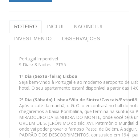
ROTEIRO
INCLUI
NÃO INCLUI
INVESTIMENTO
OBSERVAÇÕES
Portugal Imperdível
9 Dias/ 8 Noites - PT55
1º Dia (Sexta-feira) Lisboa
Seja bem-vindo à Portugal e ao moderno aeroporto de Lisbo
hotel. O seu apartamento estará disponível a partir das 14:0
2º Dia (Sábado) Lisboa/Vila de Sintra/Cascais/Estoril
Após o café da manhã, o G. O. o encontrará no hall do hotel
chegaremos à baixa Pombalina, que termina na suntuosa 
MIRADOURO DA SENHORA DO MONTE, onde você terá uma v
ORDEM DE S. JERÔNIMO do séc. XVI, Patrimônio Mundial d
onde vai poder provar o famoso Pastel de Belém. A seguir,
PADRÃO DOS DESCOBRIMENTOS, construído em 1941 para ho