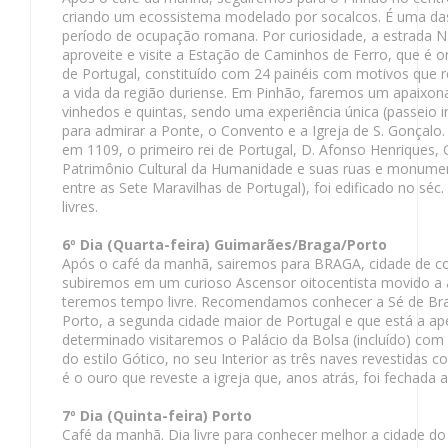
criando um ecossistema modelado por socalcos. É uma das
período de ocupação romana. Por curiosidade, a estrada N2
aproveite e visite a Estação de Caminhos de Ferro, que é
de Portugal, constituído com 24 painéis com motivos que
a vida da região duriense. Em Pinhão, faremos um apaixo
vinhedos e quintas, sendo uma experiência única (passeio 
para admirar a Ponte, o Convento e a Igreja de S. Gonçal
em 1109, o primeiro rei de Portugal, D. Afonso Henriques,
Patrimônio Cultural da Humanidade e suas ruas e monume
entre as Sete Maravilhas de Portugal), foi edificado no sé
livres.
6º Dia (Quarta-feira) Guimarães/Braga/Porto
Após o café da manhã, sairemos para BRAGA, cidade de 
subiremos em um curioso Ascensor oitocentista movido a 
teremos tempo livre. Recomendamos conhecer a Sé de Braga
Porto, a segunda cidade maior de Portugal e que está a ap
determinado visitaremos o Palácio da Bolsa (incluído) com
do estilo Gótico, no seu Interior as três naves revestidas
é o ouro que reveste a igreja que, anos atrás, foi fechad
7º Dia (Quinta-feira) Porto
Café da manhã. Dia livre para conhecer melhor a cidade do 